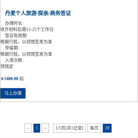
丹麦个人旅游/探亲/商务签证
办理时长:
收齐材料后需15-25个工作日
签证有效期:
根据行程，以领馆签发为准
停留期:
根据行程，以领馆签发为准
入境次数:
领馆定
1400.00
起
￥
马上办理
«
1
»
1/1页[共1记录]
每页
20