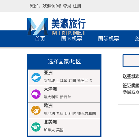
您好，欢迎访问!
登录
注册
首页
国内机票
国际机票
选择国家/地区
亚洲
送签城
新加坡
土耳其
韩国
斯里兰卡
签证类
大洋洲
参展或
澳大利亚
新西兰
欧洲
奥地利
希腊
比利时
捷克共和国
北美洲
加拿大
美国