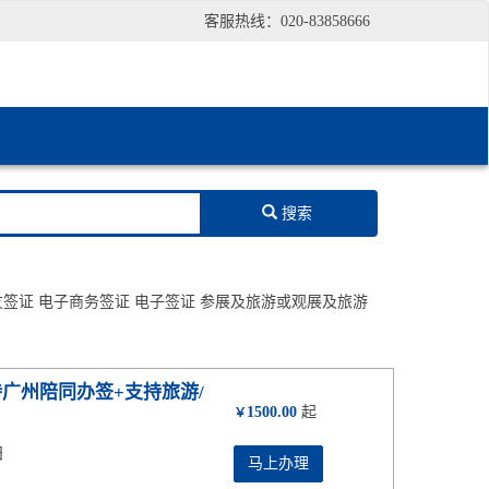
客服热线：020-83858666
搜索
友签证
电子商务签证
电子签证
参展及旅游或观展及旅游
广州陪同办签+支持旅游/
1500.00
起
￥
日
马上办理