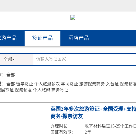
旅游产品
签证产品
酒店产品
全部
市：
全部
型：
全部
留学签证
个人旅游多次
学习签证
旅游探亲商务
入台证
探亲访
观展签证
探亲访友
个人旅游
商务签证
英国2年多次旅游签证+全国受理+支持
商务/探亲访友
办理时长:
收齐材料后需15-25个工作
签证有效期:
2年