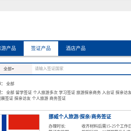
旅游产品
签证产品
酒店产品
全部
市：
全部
型：
全部
留学签证
个人旅游多次
学习签证
旅游探亲商务
入台证
探亲访
观展签证
探亲访友
个人旅游
商务签证
挪威个人旅游/探亲/商务签证
办理时长:
收齐材料后需15-25个工作