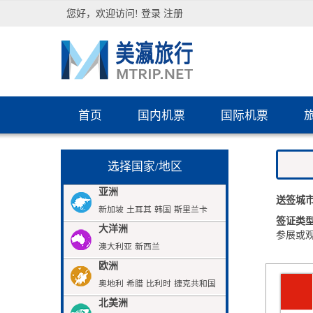
您好，欢迎访问!
登录
注册
首页
国内机票
国际机票
选择国家/地区
亚洲
送签城
新加坡
土耳其
韩国
斯里兰卡
签证类
大洋洲
参展或
澳大利亚
新西兰
欧洲
奥地利
希腊
比利时
捷克共和国
北美洲